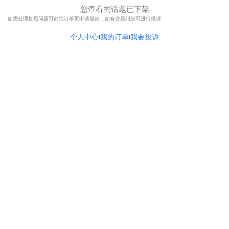
您查看的话题已下架
如需处理售后问题可前往订单页申请退款，如有交易纠纷可进行投诉
个人中心
我的订单
我要投诉
|
|